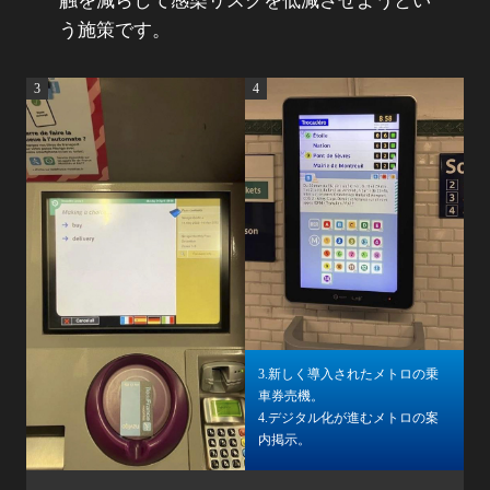
触を減らして感染リスクを低減させようとい
う施策です。​
3
4
3.新しく導入されたメトロの​乗
車券売機​。
4.デジタル化が進むメトロの案
内掲示。​