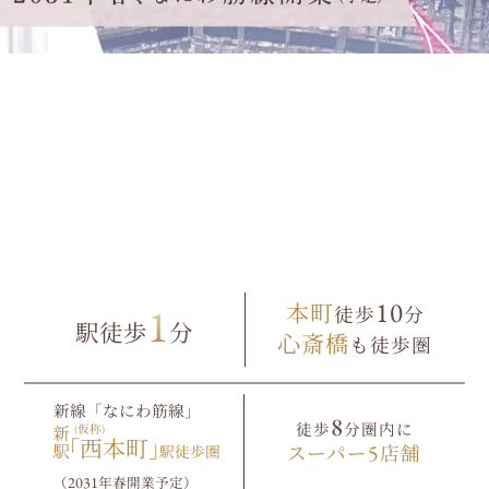
外観完成予想図
10
1
本町
徒歩
分
駅徒歩
分
心斎橋
も徒歩圏
新線「なにわ筋線」
8
徒歩
分圏内に
(仮称)
｢
西本町｣
5
駅徒歩圏
スーパー
店舗
2031
（
年春開業予定）