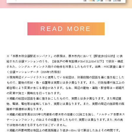
READ MORE
※「本厚木初分譲駅近コンパクト」の表現は、厚木市内において【駅徒歩3分以内】に供
給された分譲マンションのうち、【全住⼾の専有⾯積が30㎡以上60㎡以下】で設計・構成
された、シングル・ディンクス向けの物件を対象としたものです。出典：MRC調査に基づ
く分譲マンションデータ（2026年5月現在）
※現地周辺イメージイラストに使用している絵図は、計画段階の図⾯を基に描き起こした
もので、建物の形状・色・位置等は実際とは多少異なります。また、行政指導や施工上の
都合等により変更が生じる場合があります。なお、周辺の建物・道路・駅舎等は一部縮尺
の変更や加工・簡略化を行っております。
※掲載の絵図は図⾯を基に描きおこしたもので、実際とは多少異なります。また周辺建
物、電線、電柱等は省略しており、実際とは異なります。また、実際の周辺の施設等の距
離感や規模感は異なります。
※掲載の航空写真は2025年12月撮影の厚木市の空撮にCG加工を施し､「ソルティア本厚木ス
テーションフロント」のおよその位置を示したもので､実際とは異なります｡また､光の高
さは物件の高さを示すものではございません。
※掲載の所要時間は地図上の概測距離より徒歩=80m/分で算出したおよその時間です。