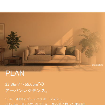
image photo
PLAN
33.86m
〜55.65m
の
2
2
アーバンレジデンス。
1LDK・2LDKのプランバリエーション。
バルコニー奥行約2mをはじめ、居心地に拘った住空間。