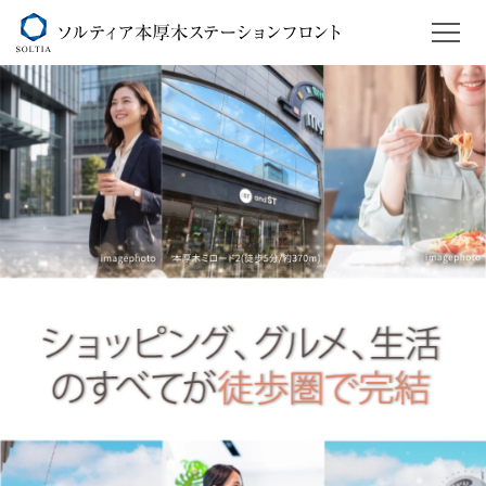
トップ
資産価値
NEW
NEW
再開発エリア
ロケーション
アクセス
デザイン
コンパクトマンション
プラン
モデルルーム
設備・仕様
構造
セキュリティ
ブランド
物件概要
現地・マンションサロン案内図